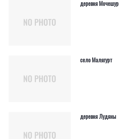
деревня Мочешур
село Малягурт
деревня Лудяны