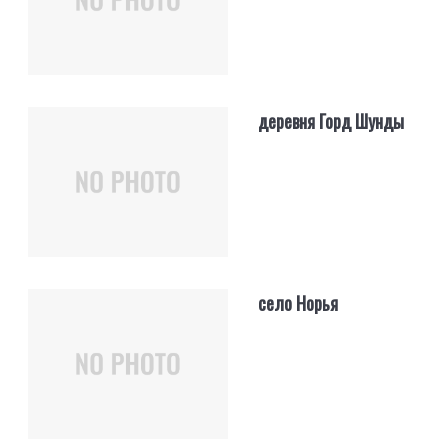
деревня Горд Шунды
село Норья