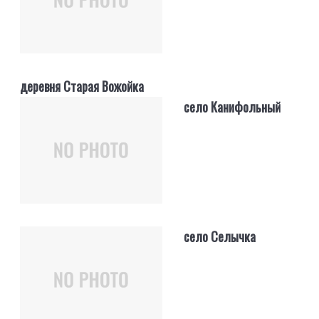
деревня Старая Вожойка
село Канифольный
село Селычка