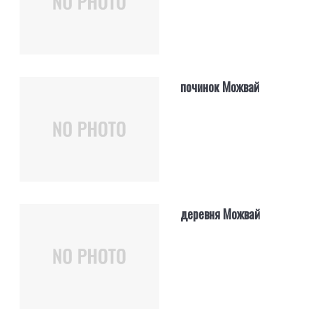
починок Можвай
деревня Можвай