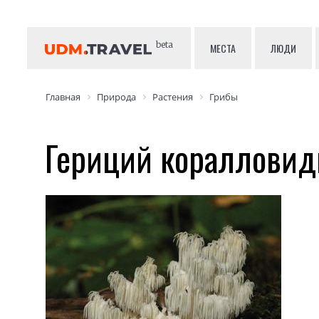
beta
МЕСТА
ЛЮДИ
Главная
Природа
Растения
Грибы
Гериций кораллови