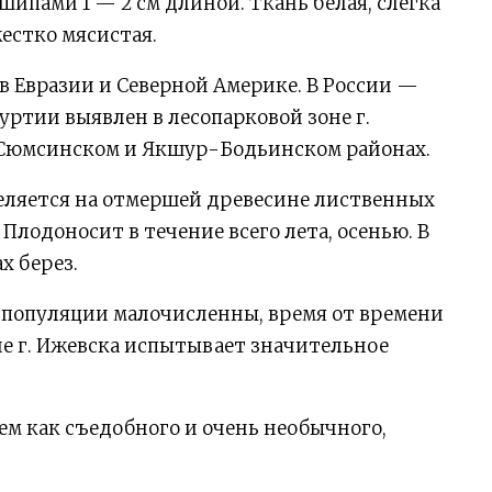
пами 1 — 2 см длиной. Ткань белая, слегка
жестко мясистая.
в Евразии и Северной Америке. В России —
муртии выявлен в лесопарковой зоне г.
 Сюмсинском и Якшур-Бодьинском районах.
ляется на отмершей древесине лиственных
Плодоносит в течение всего лета, осенью. В
х берез.
 популяции малочисленны, время от времени
не г. Ижевска испытывает значительное
ем как съедобного и очень необычного,