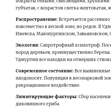
покрыты белыми, свисающими, хрупкими ши
губчатая, с возрастом слегка желтоватая, 
Распространение:
Встречается рассеянно 
повсеместно в лесной зоне, но редок. В Уд
Ижевска, Малопургинском, Завьяловском,
Экология:
Сапротрофный ксилотроф. Посе
пород деревьев, преимущественно березы. 
Удмуртии все находки на отмерших ствола
Современное состояние:
Все выявленные
плодоносят. Популяция в лесопарковой зо
рекреационное воздействие.
Лимитирующие факторы:
Сбор населени
диковинного гриба.