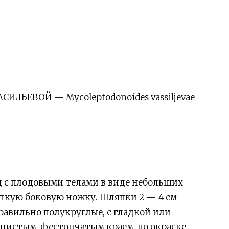
ЛЬЕВОЙ — Mycoleptodonoides vassiljevae
с плодовыми телами в виде небольших
откую боковую ножку. Шляпки 2 — 4 см
авильно полукруглые, с гладкой или
нистым, фестончатым краем, по окраске