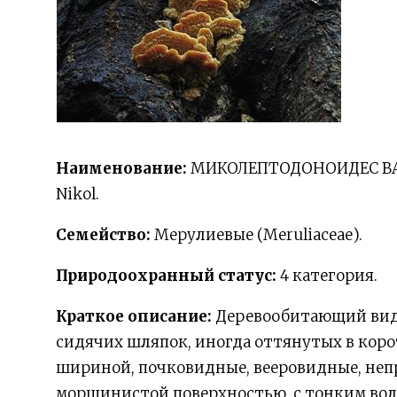
Наименование:
МИКОЛЕПТОДОНОИДЕС ВАСИ
Nikol.
Семейство:
Мерулиевые (Meruliaceae).
Природоохранный статус:
4 категория.
Краткое описание:
Деревообитающий вид 
сидячих шляпок, иногда оттянутых в кор
шириной, почковидные, вееровидные, непр
морщинистой поверхностью, с тонким вол