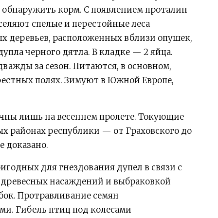
 обнаружить корм. С появлением проталин
селяют спелые и перестойные леса
ых деревьев, расположенных вблизи опушек,
упла черного дятла. В кладке — 2 яйца.
дважды за сезон. Питаются, в основном,
рестных полях. Зимуют в Южной Европе,
чны лишь на весеннем пролете. Токующие
х районах республики — от Граховского до
е доказано.
игодных для гнездования дупел в связи с
 древесных насаждений и выбраковкой
бок. Протравливание семян
ми. Гибель птиц под колесами