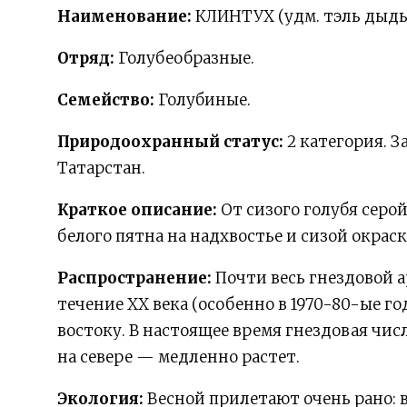
Наименование:
КЛИНТУХ (удм. тэль дыдык
Отряд:
Голубеобразные.
Семейство:
Голубиные.
Природоохранный статус:
2 категория. 
Татарстан.
Краткое описание:
От сизого голубя сер
белого пятна на надхвостье и сизой окра
Распространение:
Почти весь гнездовой а
течение ХХ века (особенно в 1970-80-ые го
востоку. В настоящее время гнездовая числ
на севере — медленно растет.
Экология:
Весной прилетают очень рано: в