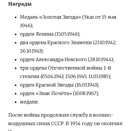
Награды
Медаль «Золотая Звезда» (Указ от 15 мая
1946);
орден Ленина (15.05.1946);
два ордена Красного Знамени (23.10.1942;
26.10.1943);
орден Александра Невского (28.10.1944);
три ордена Отечественной войны 1-й
степени (05.04.1943; 15.06.1945; 11.03.1985);
орден Красной Звезды (16.03.1943);
орден «Знак Почёта» (10.08.1967);
медали.
После войны продолжил службу в военно-
воздушных силах СССР. В 1954 году он окончил