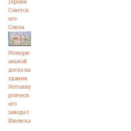
Героям
Советск
ого
Союза
Мемори
альной
доска на
здании
Металлу
ргическ
ого
завода г.
Ижевска