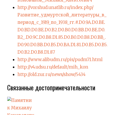
Коновалов,_Михаил_Алексеевич
http://vorshud.unatlib.ru/index.php/
Развитие_удмуртской_литературы_в_
период_с_1919_по_1938_гг.#.D0.9A.D0.BE.
D0.BD.D0.BE.D0.B2.D0.B0.D0.BB.D0.BE.D0.
B2_.D0.9C.D0.B8.D1.85.D0.B0.D0.B8.D0.BB_.
D0.90.D0.BB.D0.B5.D0.BA.D1.81.D0.B5.D0.B5.
D0.B2.D0.B8.D1.87
http://www.alibudm.ru/pis/pudm71.html
http://v4.udsu.ru/default/mih_kon
http://old.zur.ru/news/show/5434
Связанные достопримечательности