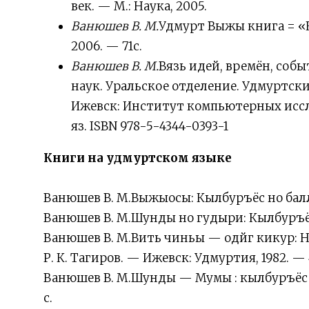
век. — М.: Наука, 2005.
Ванюшев В. М.
Удмурт Выжы книга = «К
2006. — 71с.
Ванюшев В. М.
Вязь идей, времён, соб
наук. Уральское отделение. Удмуртск
Ижевск: Институт компьютерных исследо
яз. ISBN 978-5-4344-0393-1
Книги на удмуртском языке
Ванюшев В. М.Выжыосы: Кылбуръёс но балла
Ванюшев В. М.Шунды но гудыри: Кылбуръёс.
Ванюшев В. М.Вить чиньы — одйг кикур: 
Р. К. Тагиров. — Ижевск: Удмуртия, 1982. — 
Ванюшев В. М.Шунды — Мумы : кылбуръёс но
с.