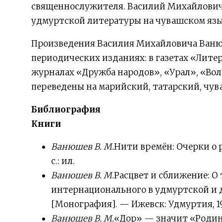
священнослужителя. Василий Михайлович
удмуртской литературы на чувашском язы
Произведения Василия Михайловича Ваню
периодических изданиях: в газетах «Литер
журналах «Дружба народов», «Урал», «Вол
переведены на марийский, татарский, чув
Библиография
Книги
Ванюшев В. М.
Нити времён: Очерки о р
с.: ил.
Ванюшев В. М.
Расцвет и сближение: О
интернационального в удмуртской и 
[Монография]. — Ижевск: Удмуртия, 198
Ванюшев В. М.
«Дор» — значит «Родина