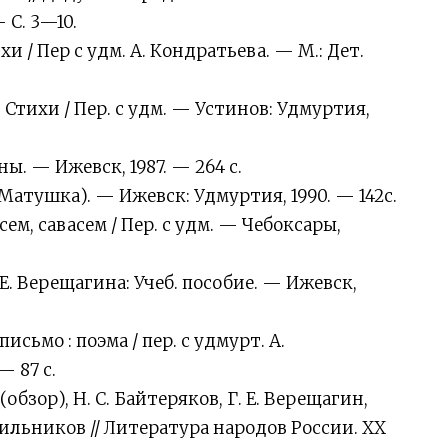
 С. 3—10.
и / Пер с удм. А. Кондратьева. — М.: Дет.
 Стихи / Пер. с удм. — Устинов: Удмуртия,
. — Ижевск, 1987. — 264 с.
тушка). — Ижевск: Удмуртия, 1990. — 142с.
ем, савасем / Пер. с удм. — Чебоксары,
Е. Верещагина: Учеб. пособие. — Ижевск,
сьмо : поэма / пер. с удмурт. А.
— 87 с.
бзор), Н. С. Байтеряков, Г. Е. Верещагин,
сильников // Литература народов России. XX