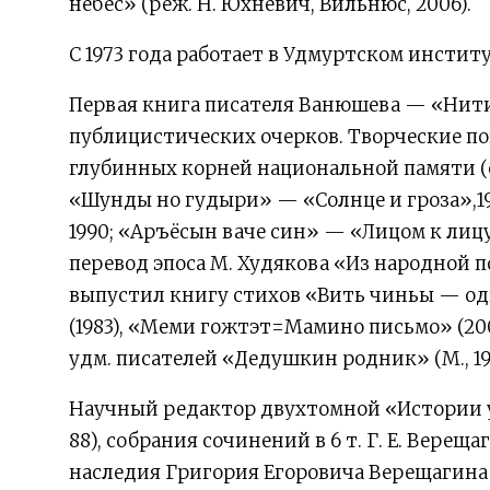
небес» (реж. Н. Юхневич, Вильнюс, 2006).
С 1973 года работает в Удмуртском инстит
Первая книга писателя Ванюшева — «Нити 
публицистических очерков. Творческие п
глубинных корней национальной памяти (
«Шунды но гудыри» — «Солнце и гроза»
1990; «Аръёсын ваче син» — «Лицом к лиц
перевод эпоса М. Худякова «Из народной п
выпустил книгу стихов «Вить чиньы — од
(1983), «Меми гожтэт=Мамино письмо» (200
удм. писателей «Дедушкин родник» (М., 198
Научный редактор двухтомной «Истории у
88), собрания сочинений в 6 т. Г. Е. Вереща
наследия Григория Егоровича Верещагина 