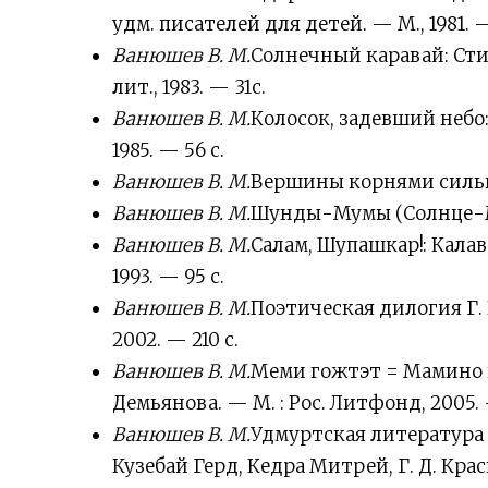
удм. писателей для детей. — М., 1981. —
Ванюшев В. М.
Солнечный каравай: Стих
лит., 1983. — 31с.
Ванюшев В. М.
Колосок, задевший небо:
1985. — 56 с.
Ванюшев В. М.
Вершины корнями сильны
Ванюшев В. М.
Шунды-Мумы (Солнце-Ма
Ванюшев В. М.
Салам, Шупашкар!: Калавс
1993. — 95 с.
Ванюшев В. М.
Поэтическая дилогия Г. 
2002. — 210 с.
Ванюшев В. М.
Меми гожтэт = Мамино пи
Демьянова. — М. : Рос. Литфонд, 2005. 
Ванюшев В. М.
Удмуртская литература (о
Кузебай Герд, Кедра Митрей, Г. Д. Кра