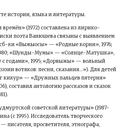
уте истории, языка и литературы.
времён» (1972) составлена из лирико-
оиски поэта Ванюшева связаны с выявлением
сб-ки «Выжыосы» — «Родные корни», 1976;
,1980; «Шунды-Мумы» — «Солнце-Матушка»,
у с годами», 1995; «Дорвыжы» — вольный
оэзии вотяков: песни, сказания…»). Для детей
ӥг кикур» — «Дружных пальцев пятерня»
6), составил антологию рассказов и сказок
1).
дмуртской советской литературы» (1987-
гина (с 1995). Исследователь творческого
— писателя, просветителя, этнографа,