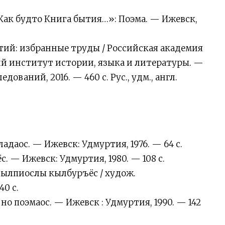
ак будто Книга бытия…»: Поэма. — Ижевск,
ытий: избранные труды / Российская академия
ий институт истории, языка и литературы. —
ваний, 2016. — 460 с. Рус., удм., англ.
даос. — Ижевск: Удмуртия, 1976. — 64 с.
 — Ижевск: Удмуртия, 1980. — 108 с.
Нылпиослы кылбуръёс / худож.
40 с.
 поэмаос. — Ижевск : Удмуртия, 1990. — 142