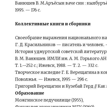
Ванюшев В. М.Аръёсын ваче син : кылбуръёс
1995. — 176 с.
Коллективные книги и сборники
Своеобразие выражения национального нача
Г. Д. Красильников — писатель и человек. —
История удмуртской советской литературы 
В. М. Ванюшев. ИМЛИ им. А. М. Горького АН
Т. 1.—252 с.; Ижевск, 1988. — Т. 2. — 332 с.
Творческое наследие Г. Е. Верещагина в 
Поволжья. — Ижевск, 1995 — 296 с.
Григорий Верещагин и Кузебай Герд // Как м
Образование
Можгинское педучилище (1955),