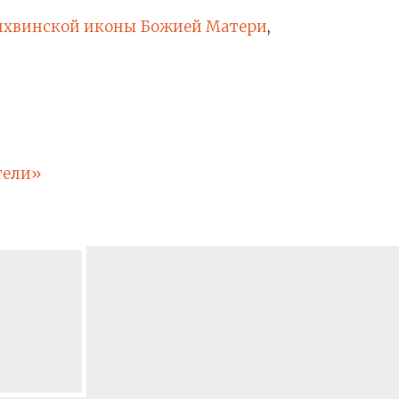
ихвинской иконы Божией Матери
,
тели»