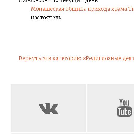
с 2000-05-11 по текущий день
Монашеская община прихода храма Т
настоятель
Вернуться в категорию «Религиозные дея