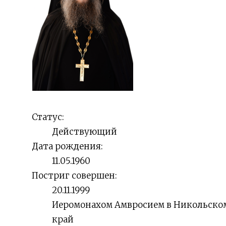
Статус:
Действующий
Дата рождения:
11.05.1960
Постриг совершен:
20.11.1999
Иеромонахом Амвросием в Никольско
край