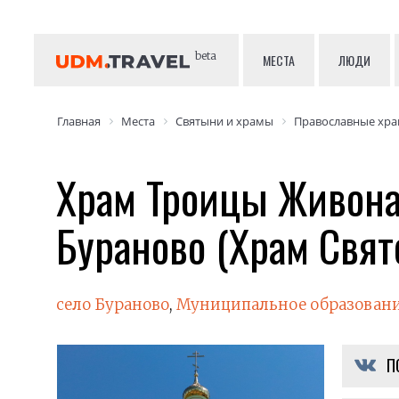
beta
МЕСТА
ЛЮДИ
Главная
Места
Святыни и храмы
Православные хр
Храм Троицы Живона
Бураново (Храм Свят
село Бураново
,
Муниципальное образовани
П