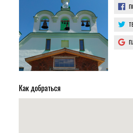
П
Т
П
Как добраться