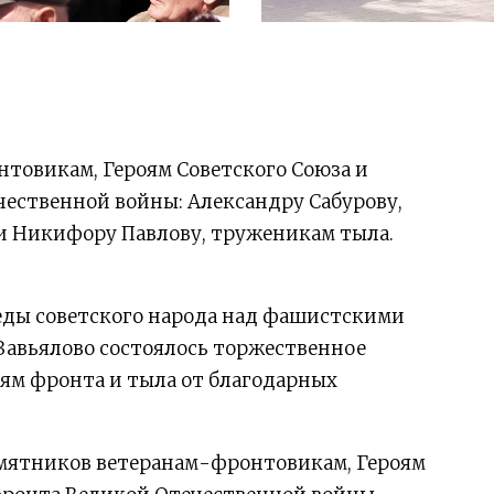
товикам, Героям Советского Союза и
ественной войны: Александру Сабурову,
и Никифору Павлову, труженикам тыла.
обеды советского народа над фашистскими
Завьялово состоялось торжественное
ям фронта и тыла от благодарных
амятников ветеранам-фронтовикам, Героям