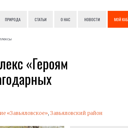
ПРИРОДА
СТАТЬИ
О НАС
НОВОСТИ
МОЙ КА
плексы
лекс «Героям
агодарных
ие «Завьяловское»
,
Завьяловский район