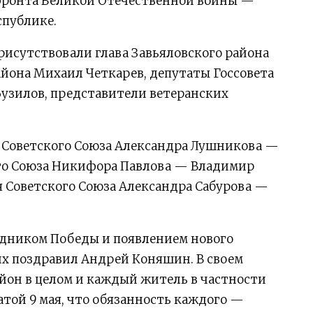
 фронта Великой Отечественной войны —
спублике.
исутствовали глава Завьяловского района
йона Михаил Четкарев, депутаты Госсовета
узилов, представители ветеранских
я Советского Союза Александра Лушникова —
го Союза Никифора Павлова — Владимир
я Советского Союза Александра Сабурова —
дником Победы и появлением нового
х поздравил Андрей Коняшин. В своем
айон в целом и каждый житель в частности
атой 9 мая, что обязанность каждого —