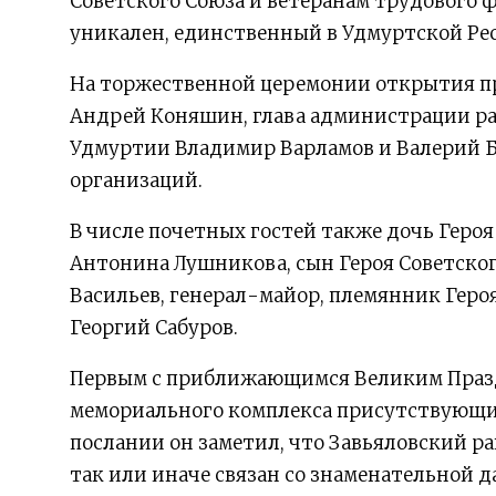
Советского Союза и ветеранам трудового
уникален, единственный в Удмуртской Ре
На торжественной церемонии открытия пр
Андрей Коняшин, глава администрации ра
Удмуртии Владимир Варламов и Валерий Б
организаций.
В числе почетных гостей также дочь Геро
Антонина Лушникова, сын Героя Советско
Васильев, генерал-майор, племянник Геро
Георгий Сабуров.
Первым с приближающимся Великим Праз
мемориального комплекса присутствующи
послании он заметил, что Завьяловский р
так или иначе связан со знаменательной д