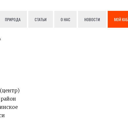
ПРИРОДА
СТАТЬИ
О НАС
НОВОСТИ
МОЙ КА
а
(центр)
 район
инское
си