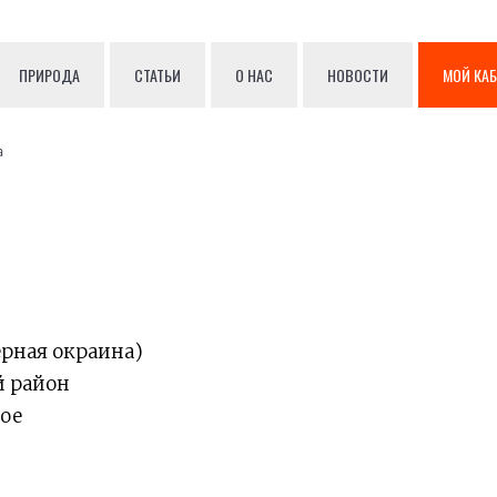
ПРИРОДА
СТАТЬИ
О НАС
НОВОСТИ
МОЙ КА
а
рная окраина)
й район
ое