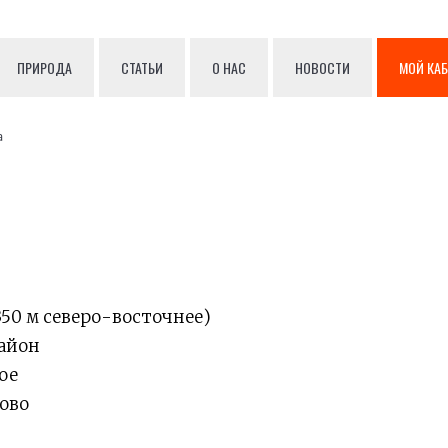
ПРИРОДА
СТАТЬИ
О НАС
НОВОСТИ
МОЙ КА
а
50 м северо-восточнее)
айон
ое
ово