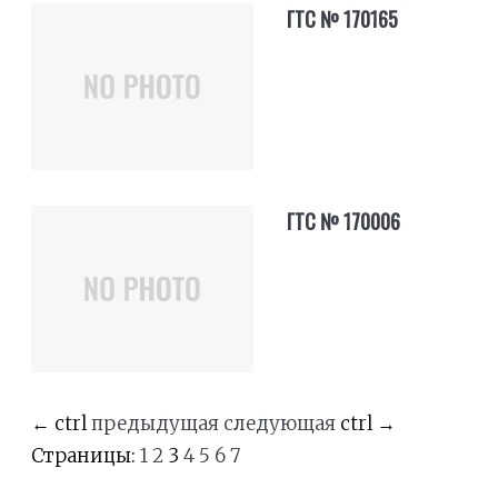
ГТС № 170165
ГТС № 170006
←
ctrl
предыдущая
следующая
ctrl
→
Страницы:
1
2
3
4
5
6
7