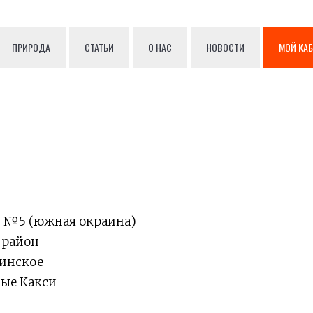
ПРИРОДА
СТАТЬИ
О НАС
НОВОСТИ
МОЙ КА
 №5 (южная окраина)
 район
инское
ые Какси