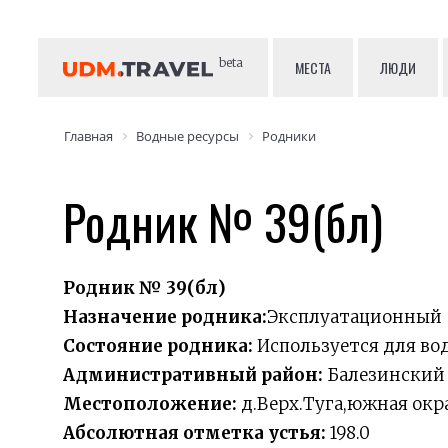
beta
МЕСТА
ЛЮДИ
Главная
Водные ресурсы
Родники
Родник № 39(бл)
Родник № 39(бл)
Назначение родника:
Эксплуатационный
Состояние родника:
Используется для в
Административный район:
Балезинский
Местоположение:
д.Верх.Туга,южная окра
Абсолютная отметка устья:
198.0