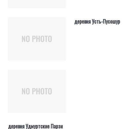
деревня Усть-Пусошур
деревня Удмуртские Парзи