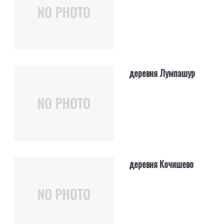
деревня Лумпашур
деревня Кочишево