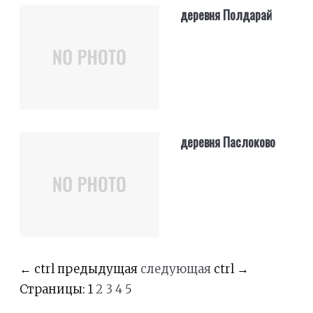
деревня Полдарай
деревня Паслоково
←
ctrl
предыдущая
следующая
ctrl
→
Страницы:
1
2
3
4
5