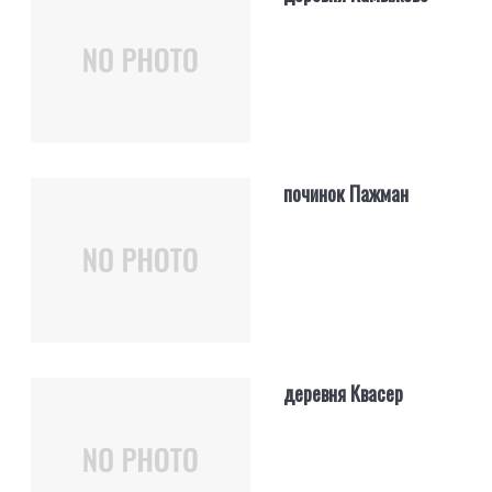
починок Пажман
деревня Квасер