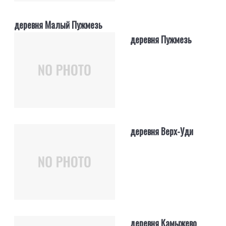
деревня Малый Пужмезь
деревня Пужмезь
деревня Верх-Уди
деревня Камыжево