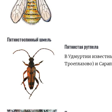
Пятнистоспинный шмель
Пятнистая рутпела
В Удмуртии известны 
Троеглазово) и Сарап