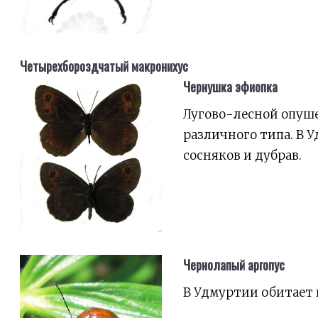
Четырехбороздчатый макронихус
Чернушка эфиопка
Лугово-лесной опуше
различного типа. В 
сосняков и дубрав.
Чернолапый аргопус
В Удмуртии обитает 