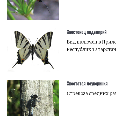
Хвостонец подалирий
Вид включён в Прило
Республик Татарстан
Хвостатая леукориния
Стрекоза средних ра