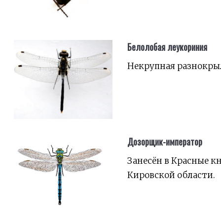
Белолобая леукориния
Некрупная разнокрыл
Дозорщик-император
Занесён в Красные к
Кировской области.