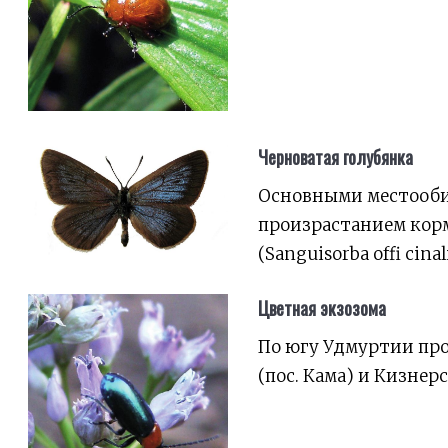
Черноватая голубянка
Основными местооби
произрастанием корм
(Sanguisorba offi cinali
Цветная экзозома
По югу Удмуртии про
(пос. Кама) и Кизнер