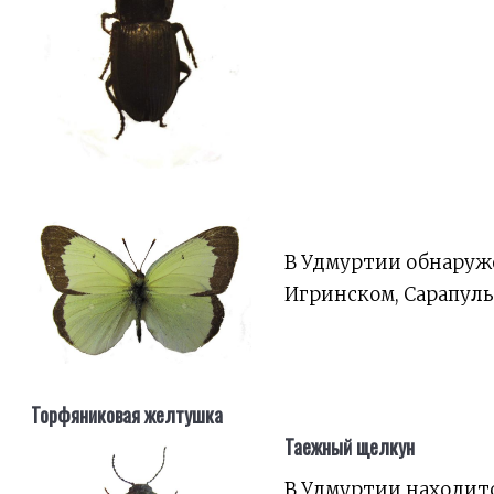
В Удмуртии обнаруже
Игринском, Сарапуль
Торфяниковая желтушка
Таежный щелкун
В Удмуртии находитс