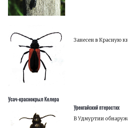
Занесен в Красную к
Усач-краснокрыл Келера
Уренгайский птеростих
В Удмуртии обнаруже