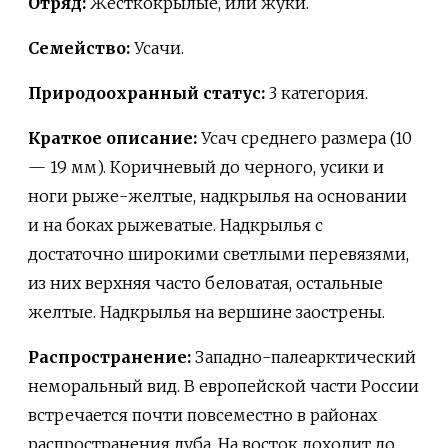
Отряд:
Жесткокрылые, или жуки.
Семейство:
Усачи.
Природоохранный статус:
3 категория.
Краткое описание:
Усач среднего размера (10
— 19 мм). Коричневый до черного, усики и
ноги рыже-желтые, надкрылья на основании
и на боках рыжеватые. Надкрылья с
достаточно широкими светлыми перевязями,
из них верхняя часто беловатая, остальные
желтые. Надкрылья на вершине заострены.
Распространение:
Западно-палеарктический
неморальный вид. В европейской части России
встречается почти повсеместно в районах
распространения дуба. На восток доходит до