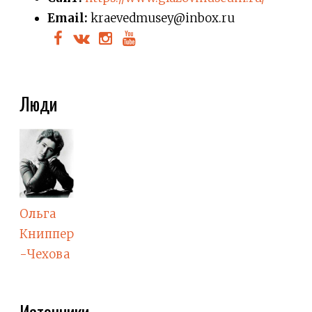
Email:
kraevedmusey@inbox.ru ​
Люди
Ольга
Книппер
-Чехова
Источники