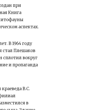
оздан при
ная Книга
рнитофауны
ическом аспектах.
т. В 1964 году
я стал Плешаков
н сплотил вокруг
ние и пропаганда
краеведа В.С.
 филиал
азместился в
го сына. Здание