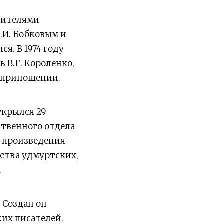
учителями
.И. Бобковым и
я. В 1974 году
ь В.Г. Короленко,
оприношении.
ткрылся 29
ственного отдела
т произведения
ства удмуртских,
.
 Создан он
ких писателей.