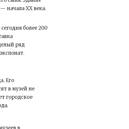
— начала XX века.
 сегодня более 200
тавка
целый ряд
экспонат.
. Его
ят в музей не
ет городское
да.
музеев в