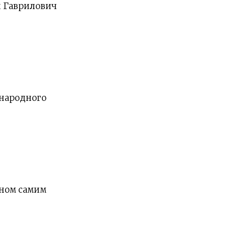
л Гаврилович
 народного
нном самим