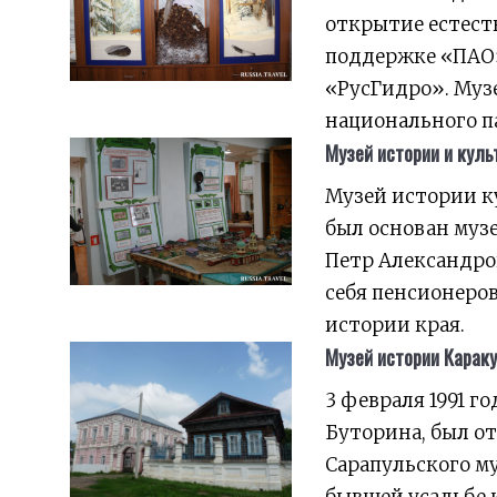
открытие естест
поддержке «ПАО»
«РусГидро». Муз
национального п
Музей истории и куль
Музей истории ку
был основан муз
Петр Александров
себя пенсионеро
истории края.
Музей истории Караку
3 февраля 1991 г
Буторина, был о
Сарапульского м
бывшей усадьбе 