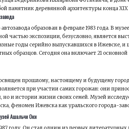
бой памятник деревянной архитектуры конца XIX 
озавода
автозавода образован в феврале 1983 года. В музее
ной частью экспозиции, безусловно, является выс
разные годы серийно выпускавшихся в Ижевске, и 
ных образцов. Сегодня она включает 21 основной 
освящен прошлому, настоящему и будущему города
олняется при участии самих горожан: они принос
 но и истории жизни своих семей. Музей исследу
ска, феномен Ижевска как уральского города-заво
узей Ашальчи Оки
987 году. Он стал одним из первых литературных 