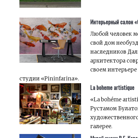
Интерьерный салон «
Любой человек мо
свой дом необуз
наследников Дали
архитектора сов
своем интерьере 
студии «Pininfarina».
La boheme artistique
«La bohéme artis
Рустамом Булато
художественного,
галерее.