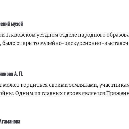
еский музей
 при Глазовском уездном отделе народного образова
, было открыто музейно-экскурсионно-выставоч
икова А. П.
н может гордиться своими земляками, участника
ойны. Одним из главных героев является Пряжен
 Атаманова