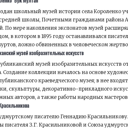
оленко "Вуж Мултан"
 создан школьный музей истории села Короленко 
средней школы, Почетными гражданами района А
. По мере накопления экспонатов музей расширялс
ом, в котором в 1895 году останавливался писател
уртов, ложно обвиненных в человеческом жертв
канский музей изобразительных искусств
убликанский музей изобразительных искусств о
а. Создание коллекции началось на основе художе
убликанского краеведческого музея; в нее входя
ки, скульптуры, декоративно-прикладного искус
жных авторов, а также работы народных мастеров
 Красильникова
удмуртскому писателю Геннадию Красильникову.
ы писателя З.Г. Красильниковой и Союза удмуртс