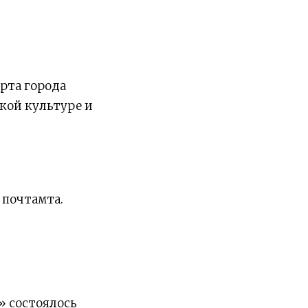
рта города
кой культуре и
 почтамта.
» состоялось