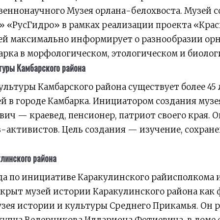
веннонаучного Музея орлана-белохвоста. Музей с
 «РусГидро» в рамках реализации проекта «Крас
ей максимально информирует о разнообразии о
арка в морфологическом, этологическом и биолог
туры Камбарского района
льтуры Камбарского района существует более 45 ле
ей в городе Камбарка. Инициатором создания музе
ич — краевед, пенсионер, патриот своего края. О
в-активистов. Цель создания — изучение, сохране
линского района
ода по инициативе Каракулинского райисполкома и 
ткрыт музей истории Каракулинского района как
узея истории и культуры Среднего Прикамья. Он р
купца Ведерникова Иллариона Фотиевича, в доме е