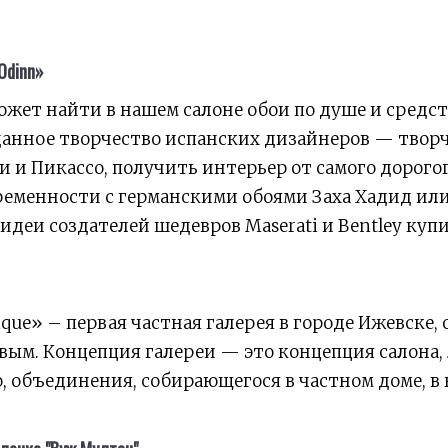
Odinn»
жет найти в нашем салоне обои по душе и средст
данное творчество испанских дизайнеров — твор
 и Пикассо, получить интерьер от самого дорого
ременности с германскими обоями Заха Хадид или
идеи создателей шедевров Maserati и Bentley куп
tique» – первая частная галерея в городе Ижевске,
вым. Концепция галереи — это концепция салона,
 объединения, собирающегося в частном доме, в 