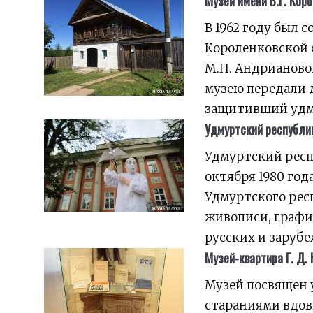
Музей имени В.Г. Кор
В 1962 году был
Короленковской 
М.Н. Андриановой
музею передали д
защитивший удм
Удмуртский республи
Удмуртский респ
октября 1980 год
Удмуртского респ
живописи, графи
русских и зарубе
Музей-квартира Г. Д.
Музей посвящен 
стараниями вдов