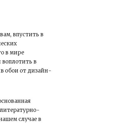
вам, впустить в
ческих
го в мире
 воплотить в
ив обои от дизайн-
 основанная
 литературно-
нашем случае в