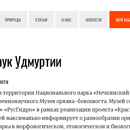
ПРИРОДА
СТАТЬИ
О НАС
НОВОСТИ
МОЙ КА
аук Удмуртии
оста
 на территории Национального парка «Нечкинский
веннонаучного Музея орлана-белохвоста. Музей с
 «РусГидро» в рамках реализации проекта «Крас
ей максимально информирует о разнообразии о
арка в морфологическом, этологическом и биолог