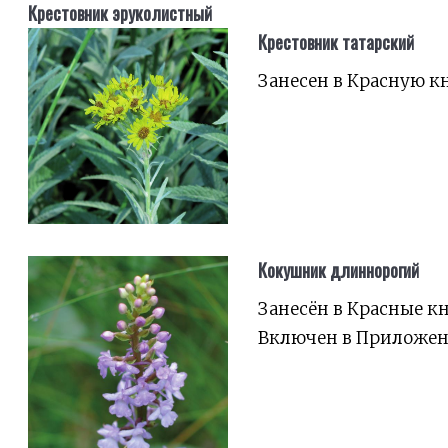
Крестовник эруколистный
Крестовник татарский
Занесен в Красную к
Кокушник длиннорогий
Занесён в Красные к
Включен в Приложени