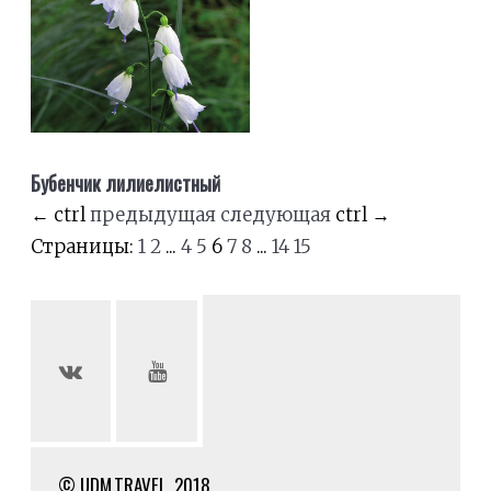
Бубенчик лилиелистный
←
ctrl
предыдущая
следующая
ctrl
→
Страницы:
1
2
...
4
5
6
7
8
...
14
15
© UDM.TRAVEL, 2018