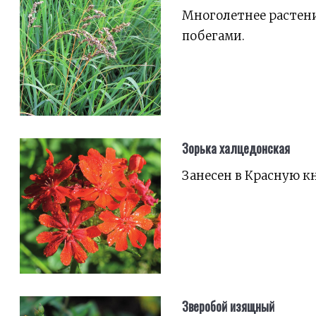
Многолетнее растен
побегами.
Зорька халцедонская
Занесен в Красную к
Зверобой изящный